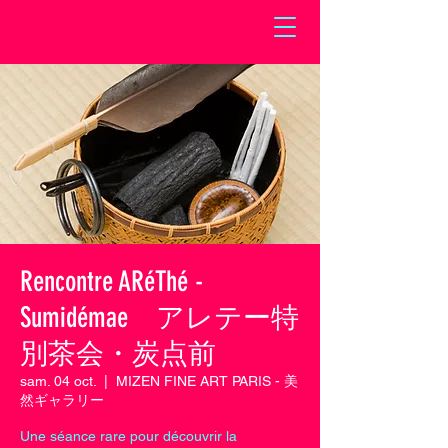
Rencontre ARéThé -
Sumidémae アレテー特
別茶会・炭点前
sam. 04 oct.
  |  
MIZEN FINE ART PARIS - 美
然ギャラリー
Une séance rare pour découvrir la