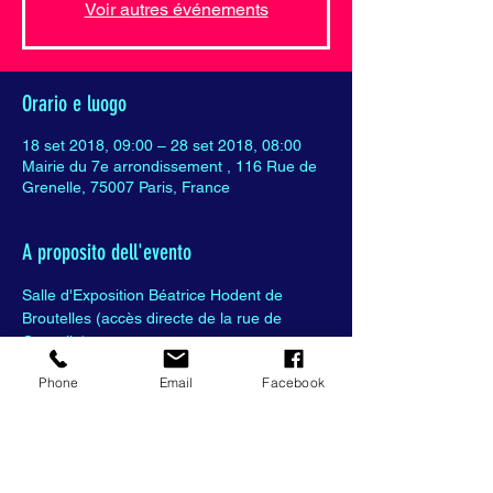
Voir autres événements
Orario e luogo
18 set 2018, 09:00 – 28 set 2018, 08:00
Mairie du 7e arrondissement , 116 Rue de
Grenelle, 75007 Paris, France
A proposito dell'evento
Salle d'Exposition Béatrice Hodent de 
Broutelles (accès directe de la rue de 
Grenelle)
Phone
Email
Facebook
Partager cet événement