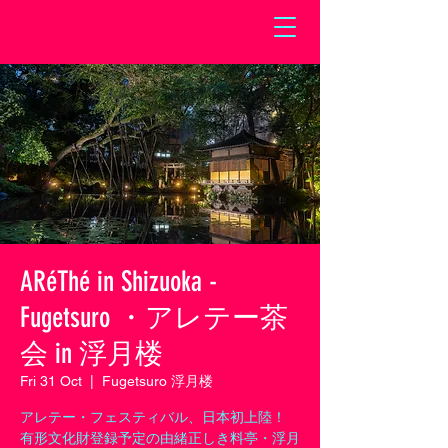
ARéThé in Shizuoka -
Fugetsuro ・アレテー茶
会 in 浮月楼
Fri 31 Oct
  |  
Fugetsuro 浮月楼
アレテー・フェスティバル、日本初上陸！
有形文化財登録予定の由緒正しき料亭・浮月