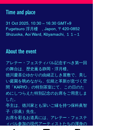
Time and place
31 Oct 2025, 10:30 – 16:30 GMT+9
Fugetsuro 浮月楼 , Japon, 〒420-0852
Shizuoka, Aoi Ward, Kōyamachi, １１−１
About the event
アレテー・フェスティバル記念すべき第一回
の舞台は、歴史薫る静岡・浮月楼。
徳川慶喜公ゆかりの由緒正しき屋敷で、美し
い庭園を眺めながら、伝統と革新が息づく空
間「KARYO」の特別茶室にて、この日のた
めにしつらえた特別記念のお席をご用意しま
した。
亭主は、徳川家とも深いご縁を持つ保科眞智
子（宗眞）先生。
お席を彩るお道具には、アレテー・フェステ
ィバル参加の現代アーティストたちの渾身の
作品を取り合わせ、唯一無二の茶会を演出い