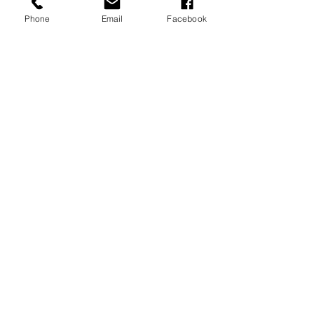
たします。
Phone
Email
Facebook
ご予約は、ページ下のPasser la commande
ボタンをクリックして、お客様情報をご入力
の上、お支払い画面へ進んでください。
プログラム：10時3半、12時、13時半の3
席。
Read more >
Partager cet événement