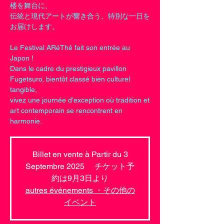
楼を舞台に、
伝統と現代アートが響き合う、特別な一日を
お届けします。
Le Festival ARéThé fait son entrée au
Japon !
Dans le cadre du prestigieux pavillon
Fugetsuro, bientôt classé bien culturel
tangible,
vivez une journée d’exception où tradition et
art contemporain se rencontrent en
harmonie.
Billet en vente à Partir du 3
Septembre 2025 チケット予
約は9月3日より
autres événements ・その他の
イベント