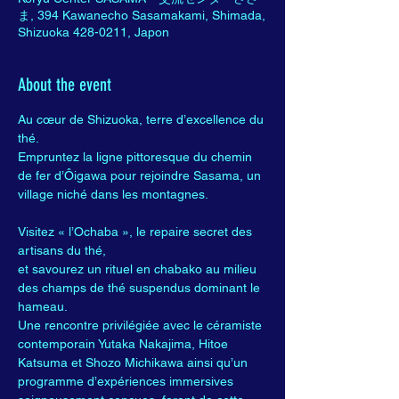
ま, 394 Kawanecho Sasamakami, Shimada,
Shizuoka 428-0211, Japon
About the event
Au cœur de Shizuoka, terre d’excellence du 
thé.
Empruntez la ligne pittoresque du chemin 
de fer d’Ôigawa pour rejoindre Sasama, un 
village niché dans les montagnes.
Visitez « l’Ochaba », le repaire secret des 
artisans du thé,
et savourez un rituel en chabako au milieu 
des champs de thé suspendus dominant le 
hameau.
Une rencontre privilégiée avec le céramiste 
contemporain Yutaka Nakajima, Hitoe 
Katsuma et Shozo Michikawa ainsi qu’un 
programme d’expériences immersives 