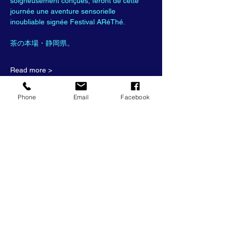
soigneusement conçues, feront de cette 
journée une aventure sensorielle 
inoubliable signée Festival ARéThé.
茶の本場・静岡県。
Read more >
Phone
Email
Facebook
Tickets
Sale ended
Ticket type
ARéThé Retreat à Sasama
More info
Price
JP¥35,000