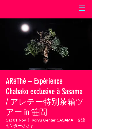
ARéThé – Expérience
Chabako exclusive à Sasama
/ アレテー特別茶箱ツ
アー in 笹間
Sat 01 Nov
  |  
Koryu Center SASAMA 交流
センターささま