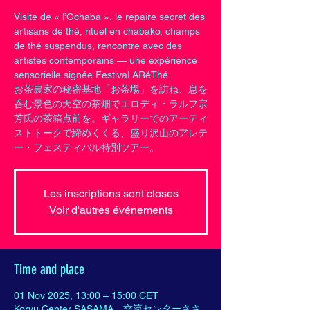
Visite de « l’Ochaba », le repaire secret des
artisans de thé, rituel en chabako, champs
de thé suspendus, rencontre avec des
artistes contemporains — une expérience
sensorielle signée Festival ARéThé.
お茶農家の秘密基地「お茶場」を訪ね、息を
呑む景色の天空の茶畑でエロディ・ラルフ宗
芳氏の茶箱点前を。ギャラリーでのアーティ
ストトークで締めくくる、盛り沢山のアレテ
ー・フェスティバル特別ツアー。
Les inscriptions sont closes
Voir d'autres événements
Time and place
01 Nov 2025, 13:00 – 15:00 CET
Koryu Center SASAMA 交流センターささ