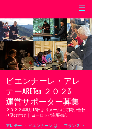
ビエンナーレ・アレ
テーARETea ２０２3
運営サポーター募集
２０２２年9月15日よりメールにて問い合わ
せ受け付け
  |  
ヨーロッパ主要都市
アレテー ・ ビエンナーレ は 、 フランス ・