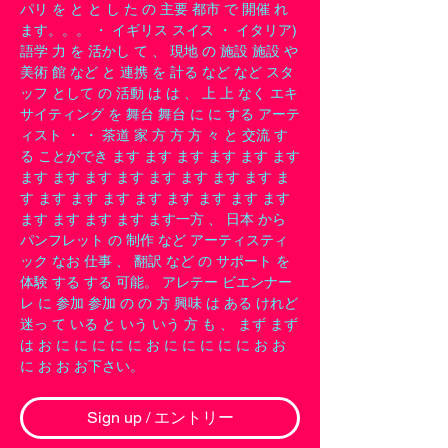
パリ を と と し た の 主要 都市 で 開催 れ
ます。。。 ・ イギリス スイス ・ イタリア)
語学 力 を 活かし て 、 現地 の 施設 施設 や
美術 館 など と 連携 を 計る など など スタ
ッフ として の 活動 は は 、 上 上 なく エキ
サイティング を 舞台 舞台 に に する アーテ
ィスト ・ ・ 茶道 家 方 方 方 々 と 交流 す
る ことができ ます ます ます ます ます ます
ます ます ます ます ます ます ます ます ま
す ます ます ます ます ます ます ます ます
ます ます ます ます ます一方 、 日本 から
パンフレット の 制作 など アーティスティ
ック なお 仕事 、 翻訳 など の サポート を
体験 する する 可能。 アレテー ビエンナー
レ に 参加 参加 の の 方 興味 は ある けれど
迷っ て いる と いう いう 方 も 、 まず まず
は お に に に に に お に に に に に お お
に お お お下さい。
Sign up / エントリー