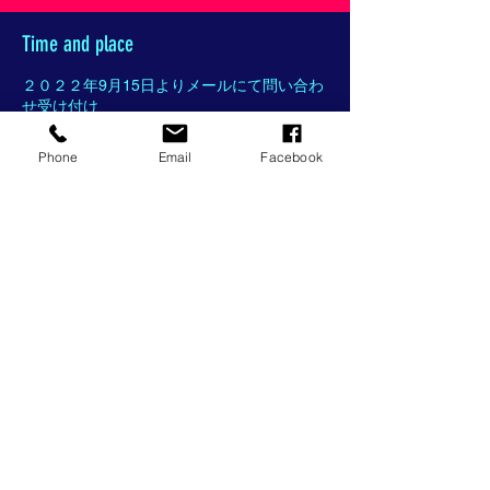
Time and place
２０２２年9月15日よりメールにて問い合わ
せ受け付け
ヨーロッパ主要都市, Paris, France (イタリ
ア、イギリス、スイスへ巡回予定)
Phone
Email
Facebook
Sign up / エントリー
Partager cet événement
© 2018 World Art Bridge all rights